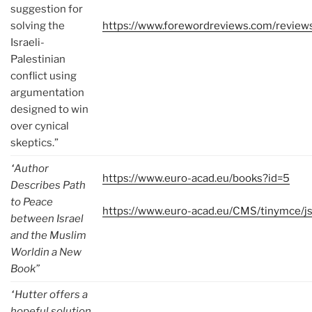
suggestion for
solving the
https://www.forewordreviews.com/review
Israeli-
Palestinian
conflict using
argumentation
designed to win
over cynical
skeptics.”
“Author
https://www.euro-acad.eu/books?id=5
Describes Path
to Peace
https://www.euro-acad.eu/CMS/tinymce/js
between Israel
and the Muslim
Worldin a New
Book”
“Hutter offers a
hopeful solution