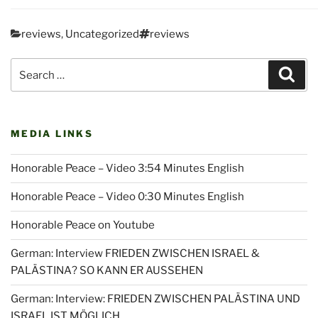
Categories
Tags
reviews
,
Uncategorized
reviews
Post
Search
navigation
Sear
for:
MEDIA LINKS
Honorable Peace – Video 3:54 Minutes English
Honorable Peace – Video 0:30 Minutes English
Honorable Peace on Youtube
German: Interview FRIEDEN ZWISCHEN ISRAEL &
PALÄSTINA? SO KANN ER AUSSEHEN
German: Interview: FRIEDEN ZWISCHEN PALÄSTINA UND
ISRAEL IST MÖGLICH