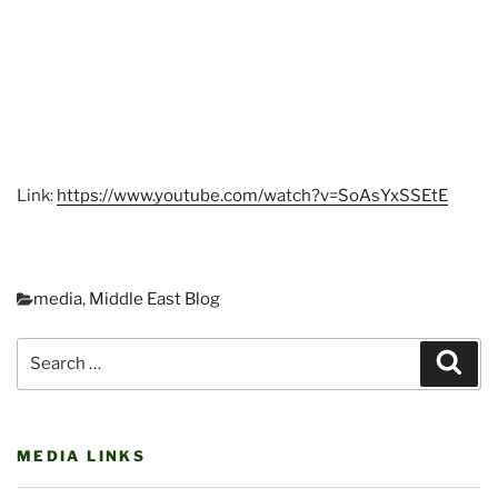
Link:
https://www.youtube.com/watch?v=SoAsYxSSEtE
Categories
media
,
Middle East Blog
Post
Search
navigation
Sear
for:
MEDIA LINKS